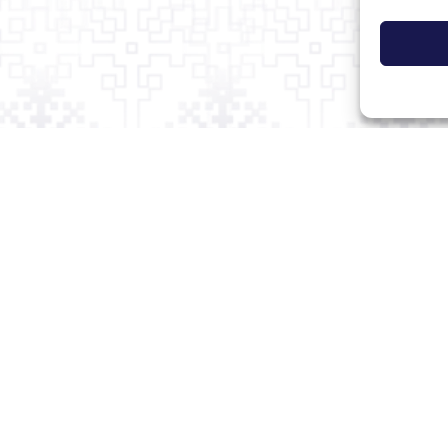
uoti JAV LB naujienlaiškį
Turite naujienų, 