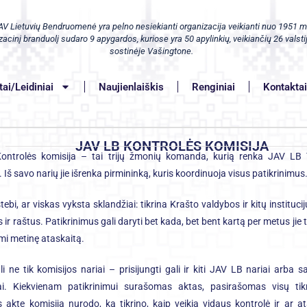
AV Lietuvių Bendruomenė yra pelno nesiekianti organizacija veikianti nuo 1951 m
acinį branduolį sudaro 9 apygardos, kuriose yra 50 apylinkių, veikiančių 26 valstij
sostinėje Vašingtone.
ai/Leidiniai
Naujienlaiškis
Renginiai
Kontakta
JAV LB KONTROLĖS KOMISIJA
ntrolės komisija – tai trijų žmonių komanda, kurią renka JAV LB 
. Iš savo narių jie išrenka pirmininką, kuris koordinuoja visus patikrinimus
tebi, ar viskas vyksta sklandžiai: tikrina Krašto valdybos ir kitų institucij
 ir raštus. Patikrinimus gali daryti bet kada, bet bent kartą per metus jie 
i metinę ataskaitą.
ali ne tik komisijos nariai – prisijungti gali ir kiti JAV LB nariai arba 
tai. Kiekvienam patikrinimui surašomas aktas, pasirašomas visų tik
s akte komisija nurodo, ką tikrino, kaip veikia vidaus kontrolė ir ar a