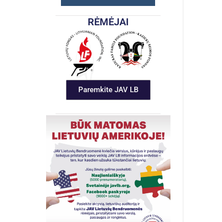
RĖMĖJAI
Paremkite JAV LB