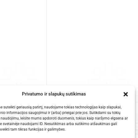
Privatumo ir slapukų sutikimas
 suteikti geriausią patirtį, naudojame tokias technologijas kaip slapukai,
inio informacijos saugojimui ir (arba) prieigai prie jos. Sutikdami su tokių
 naudojimu, leisite mums apdoroti duomenis, tokius kaip naršymo elgsena ar
je svetainėje naudojami ID. Nesutikimas arba sutikimo atšaukimas gali
veikti tam tikras funkcijas ir galimybes.