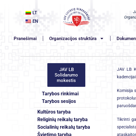
J
LT
Organiz
EN
Pranešimai
Organizacijos struktūra
Dokument
JAV LB
JAV LB Ko
Solidarumo
kadencijai
mokestis
Komisija s
Tarybos rinkimai
protokolus
Tarybos sesijos
paruošdam
Kultūros taryba
Religinių reikalų taryba
Tikrinti g
Socialinių reikalų taryba
specialis
Švietimo taryba
ataskaito