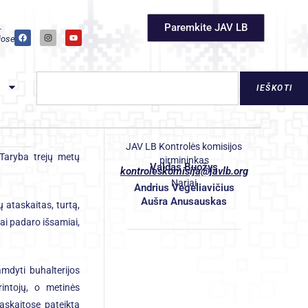
.
Paremkite JAV LB
ose ir
i
IEŠKOTI
JAV LB Kontrolės komisijos
Taryba trejų metų
pirmininkas
Valdas Buožys
kontroleskomisija@javlb.org
.
Nariai
Andrius Vegeliavičius
Aušra Anusauskas
ų ataskaitas, turtą,
tai padaro išsamiai,
samdyti buhalterijos
rintojų, o metinės
taskaitose pateikta