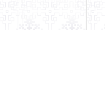
Kviečiame prenumer
14911 127th St Suite S-4,
Lemont, IL 60439