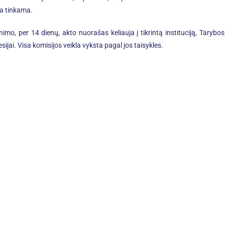
ja tinkama.
nimo, per 14 dienų, akto nuorašas keliauja į tikrintą instituciją, Tarybos
sijai. Visa komisijos veikla vyksta pagal jos taisykles.