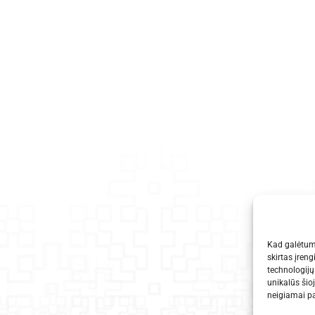
Kad galėtume
skirtas įreng
technologijų
unikalūs šio
neigiamai pa