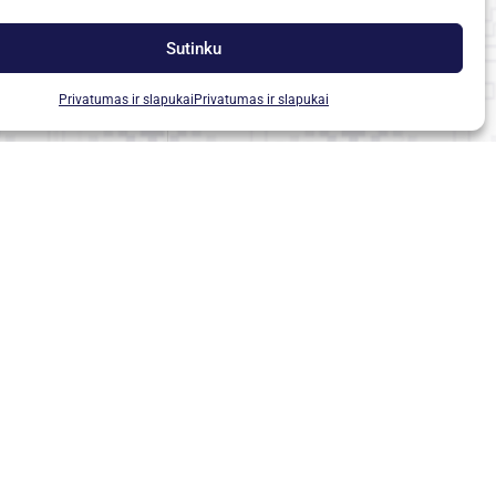
Sutinku
Privatumas ir slapukai
Privatumas ir slapukai
pasiūlymų ar pastebėjimų?