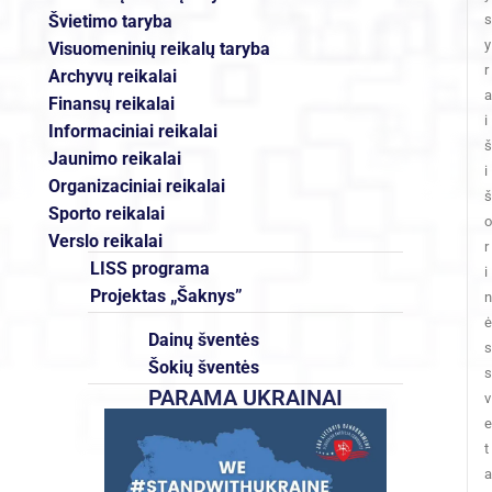
Švietimo taryba
s
y
Visuomeninių reikalų taryba
r
Archyvų reikalai
a
Finansų reikalai
i
Informaciniai reikalai
š
Jaunimo reikalai
i
Organizaciniai reikalai
š
Sporto reikalai
o
Verslo reikalai
r
LISS programa
i
Projektas „Šaknys”
n
ė
Dainų šventės
s
Šokių šventės
s
PARAMA UKRAINAI
v
e
t
a