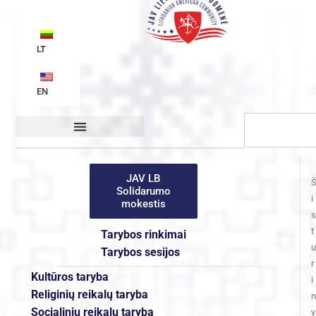
LT
EN
Organizacijos struktūra
JAV LB
Solidarumo
i
mokestis
s
t
Tarybos rinkimai
u
Tarybos sesijos
r
Kultūros taryba
i
Religinių reikalų taryba
n
Socialinių reikalų taryba
y