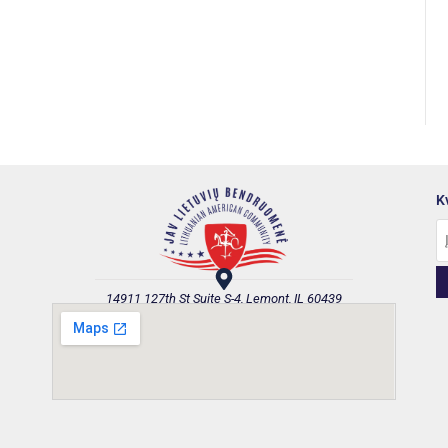
K
14911 127th St Suite S-4, Lemont, IL 60439