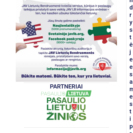
n
d
r
y
s
t
ė
j
e
e
s
a
PARTNERIAI
e
s
t
i
p