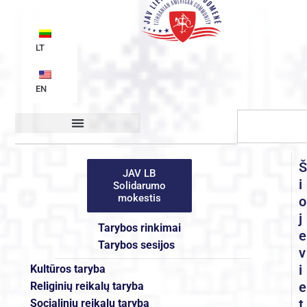
LT
EN
Organizacijos struktūra
Š
JAV LB
i
Solidarumo
mokestis
o
j
Tarybos rinkimai
e
Tarybos sesijos
v
i
Kultūros taryba
e
Religinių reikalų taryba
t
Socialinių reikalų taryba