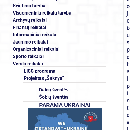
o
Švietimo taryba
j
Visuomeninių reikalų taryba
e
Archyvų reikalai
b
Finansų reikalai
u
Informaciniai reikalai
s
Jaunimo reikalai
p
Organizaciniai reikalai
a
Sporto reikalai
t
Verslo reikalai
a
LISS programa
l
Projektas „Šaknys”
p
Dainų šventės
i
Šokių šventės
n
PARAMA UKRAINAI
t
a
v
i