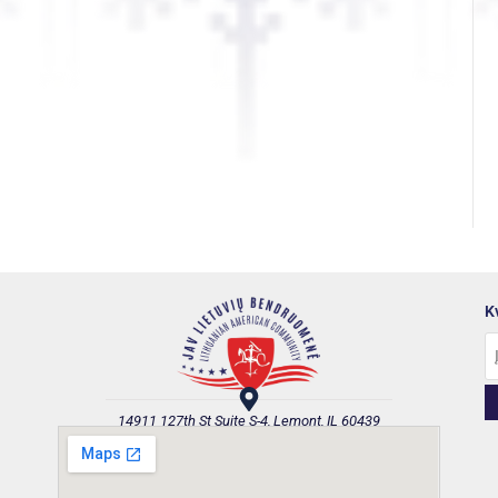
K
14911 127th St Suite S-4, Lemont, IL 60439