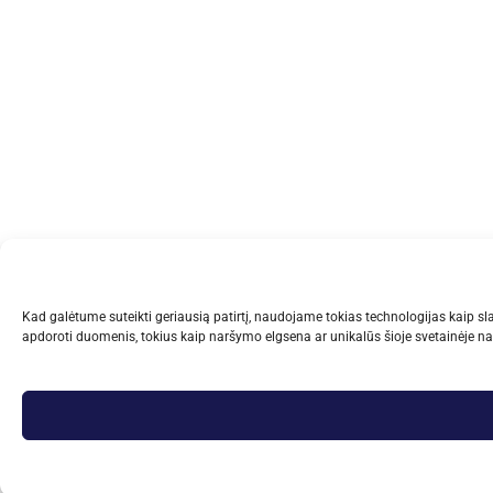
Kad galėtume suteikti geriausią patirtį, naudojame tokias technologijas kaip sla
apdoroti duomenis, tokius kaip naršymo elgsena ar unikalūs šioje svetainėje na