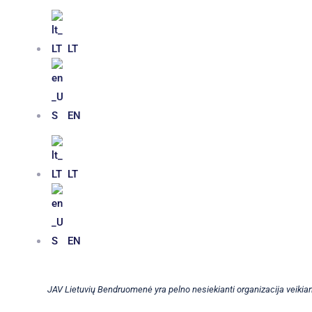
Skip
to
LT
content
EN
LT
EN
JAV Lietuvių Bendruomenė yra pelno nesiekianti organizacija veikiant