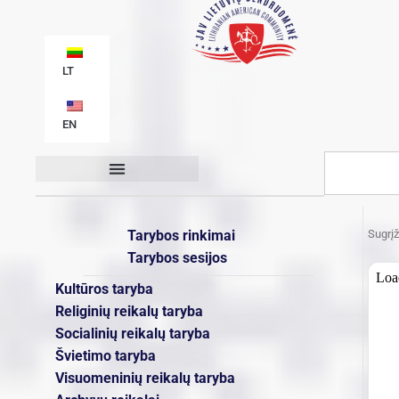
LT
EN
Organizacijos struktūra
Tarybos rinkimai
Sugrįž
Tarybos sesijos
Kultūros taryba
Religinių reikalų taryba
Socialinių reikalų taryba
Švietimo taryba
Visuomeninių reikalų taryba