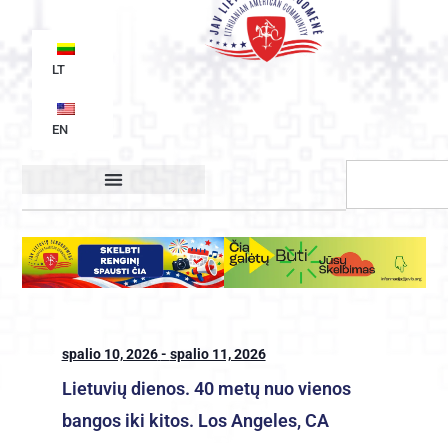
LT
EN
Organizacijos struktūra
spalio 10, 2026
-
spalio 11, 2026
Lietuvių dienos. 40 metų nuo vienos
bangos iki kitos. Los Angeles, CA