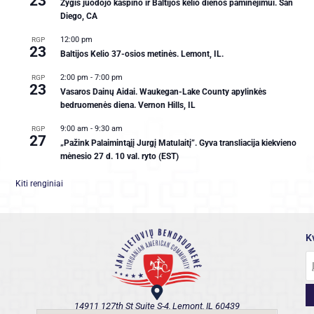
23
Žygis juodojo kaspino ir Baltijos kelio dienos paminėjimui. San
Diego, CA
12:00 pm
RGP
23
Baltijos Kelio 37-osios metinės. Lemont, IL.
2:00 pm
-
7:00 pm
RGP
23
Vasaros Dainų Aidai. Waukegan-Lake County apylinkės
bedruomenės diena. Vernon Hills, IL
9:00 am
-
9:30 am
RGP
27
„Pažink Palaimintąjį Jurgį Matulaitį”. Gyva transliacija kiekvieno
mėnesio 27 d. 10 val. ryto (EST)
Kiti renginiai
K
14911 127th St Suite S-4, Lemont, IL 60439