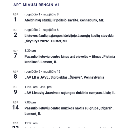
ARTIMIAUSI
RENGINIAI
rugpjūčio 1
-
rugpjūčio 8
RGP
1
Ateitininkų studijų ir poilsio savaitė. Kennebunk, ME
rugpjūčio 2
-
rugpjūčio 8
RGP
2
Lietuvos šaulių sąjungos išeivijoje Jaunųjų šaulių stovykla
„Švyturys 2026“. Custer, MI
8:30 pm
RGP
7
Pasaulio lietuvių centro kinas ant pievelės – filmas „Pietinia
kronikas“. Lemont, IL
rugpjūčio 8
-
rugpjūčio 18
RGP
8
JAV LB ir JAVLJS projektas „Šaknys”. Pennsylvania
11:00 am
-
3:00 pm
RGP
9
JAV Lietuvių Jaunimos sąjungos tinklinio turnyras. Lisle, IL
7:00 pm
RGP
14
Pasaulio lietuvių centro muzikos naktis su grupe „Cigarai“.
Lemont, IL
11:00 am
RGP