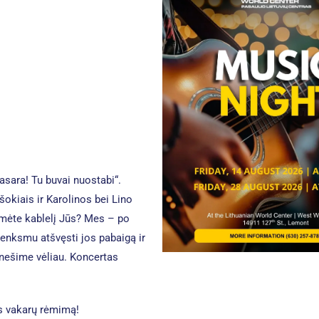
sara! Tu buvai nuostabi“.
okiais ir Karolinos bei Lino
umėte kablelį Jūs? Mes – po
renksmu atšvęsti jos pabaigą ir
nešime vėliau. Koncertas
s vakarų rėmimą!