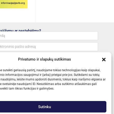
pasiūlymų ar pastebėjimų?
Privatumo ir slapukų sutikimas
 suteikti geriausią patirtį, naudojame tokias technologijas kaip slapukai,
inio informacijos saugojimui ir (arba) prieigai prie jos. Sutikdami su tokių
 naudojimu, leisite mums apdoroti duomenis, tokius kaip naršymo elgsena ar
NUTĘ
je svetainėje naudojami ID. Nesutikimas arba sutikimo atšaukimas gali
veikti tam tikras funkcijas ir galimybes.
Kontaktai
LT
EN
Sutinku