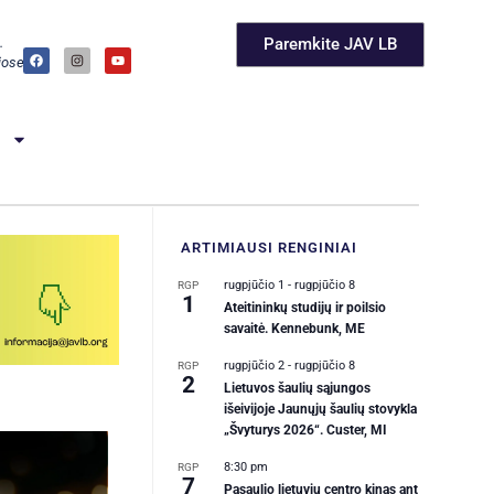
.
Paremkite JAV LB
ose ir
i
ARTIMIAUSI
RENGINIAI
rugpjūčio 1
-
rugpjūčio 8
RGP
1
Ateitininkų studijų ir poilsio
savaitė. Kennebunk, ME
rugpjūčio 2
-
rugpjūčio 8
RGP
2
Lietuvos šaulių sąjungos
išeivijoje Jaunųjų šaulių stovykla
„Švyturys 2026“. Custer, MI
8:30 pm
RGP
7
Pasaulio lietuvių centro kinas ant