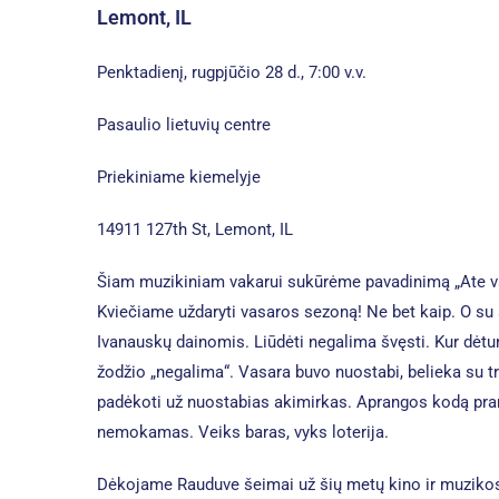
Lemont, IL
Penktadienį, rugpjūčio 28 d., 7:00 v.v.
Pasaulio lietuvių centre
Priekiniame kiemelyje
14911 127th St, Lemont, IL
Šiam muzikiniam vakarui sukūrėme pavadinimą „Ate va
Kviečiame uždaryti vasaros sezoną! Ne bet kaip. O su š
Ivanauskų dainomis. Liūdėti negalima švęsti. Kur dėt
žodžio „negalima“. Vasara buvo nuostabi, belieka su t
padėkoti už nuostabias akimirkas. Aprangos kodą pra
nemokamas. Veiks baras, vyks loterija.
Dėkojame Rauduve šeimai už šių metų kino ir muziko