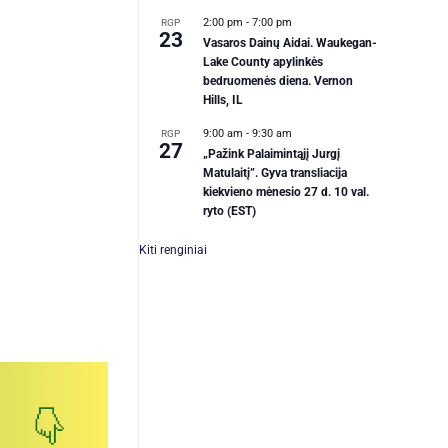
2:00 pm
-
7:00 pm
RGP
23
Vasaros Dainų Aidai. Waukegan-
Lake County apylinkės
bedruomenės diena. Vernon
Hills, IL
9:00 am
-
9:30 am
RGP
27
„Pažink Palaimintąjį Jurgį
Matulaitį”. Gyva transliacija
kiekvieno mėnesio 27 d. 10 val.
ryto (EST)
Kiti renginiai