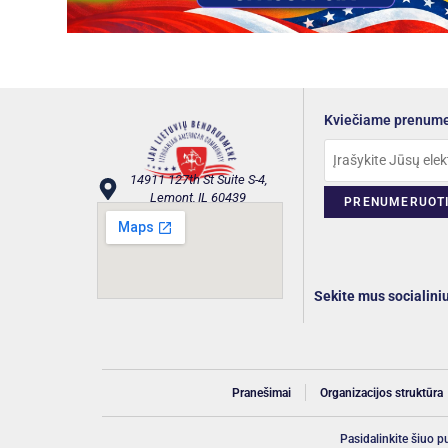
Kviečiame prenumer
14911 127th St Suite S-4,
Lemont, IL 60439
Sekite mus socialini
Pranešimai
Organizacijos struktūra
Pasidalinkite šiuo p