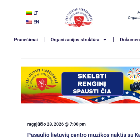
J
LT
Organiz
EN
Pranešimai
Organizacijos struktūra
Dokument
rugpjūčio 28, 2026
@
7:00 pm
Pasaulio lietuvių centro muzikos naktis su Ka