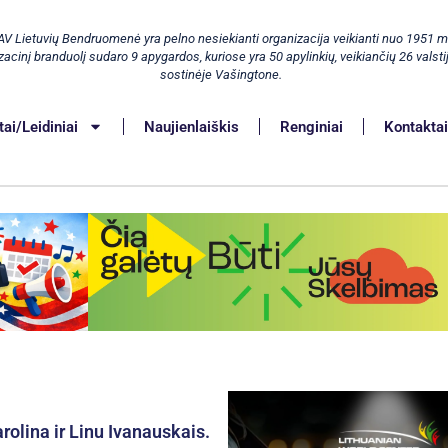
AV Lietuvių Bendruomenė yra pelno nesiekianti organizacija veikianti nuo 1951 m
acinį branduolį sudaro 9 apygardos, kuriose yra 50 apylinkių, veikiančių 26 valstij
sostinėje Vašingtone.
ai/Leidiniai
Naujienlaiškis
Renginiai
Kontakta
rolina ir Linu Ivanauskais.