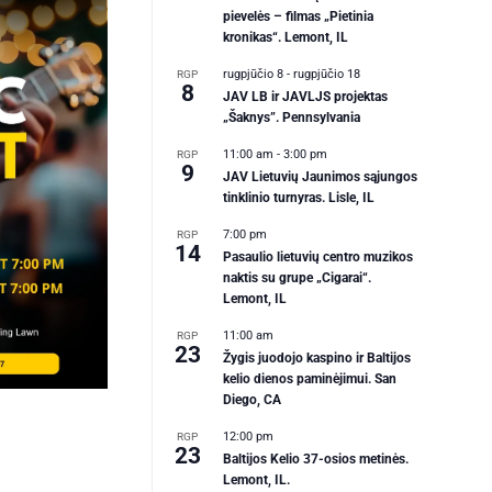
pievelės – filmas „Pietinia
kronikas“. Lemont, IL
rugpjūčio 8
-
rugpjūčio 18
RGP
8
JAV LB ir JAVLJS projektas
„Šaknys”. Pennsylvania
11:00 am
-
3:00 pm
RGP
9
JAV Lietuvių Jaunimos sąjungos
tinklinio turnyras. Lisle, IL
7:00 pm
RGP
14
Pasaulio lietuvių centro muzikos
naktis su grupe „Cigarai“.
Lemont, IL
11:00 am
RGP
23
Žygis juodojo kaspino ir Baltijos
kelio dienos paminėjimui. San
Diego, CA
12:00 pm
RGP
23
Baltijos Kelio 37-osios metinės.
Lemont, IL.