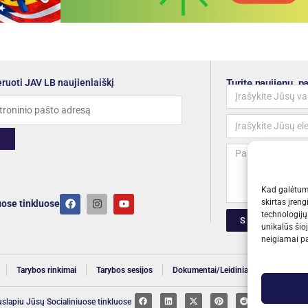
uoti JAV LB naujienlaiškį
Turite naujienų, 
Kad galėtume
skirtas įreng
uose tinkluose
technologijų
SIŲSKITE ŽI
unikalūs šio
A
neigiamai pa
l
Tarybos rinkimai
Tarybos sesijos
Dokumentai/Leidiniai
Renginiai
t
e
uslapiu Jūsų Socialiniuose tinkluose