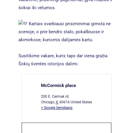
šokiai iki vėlumos.
Kartais svarbiausi prisiminimai gimsta ne
scenoje, o prie bendro stalo, pokalbiuose ir
akimirkose, kuriomis dalijamės kartu.
Susitikime vakare, kuris taps dar viena gražia
Šokių šventės istorijos dalimi.
McCormick place
200 E. Cermak rd.
Chicago
,
IL
60616
United States
+ Google žemėlapis