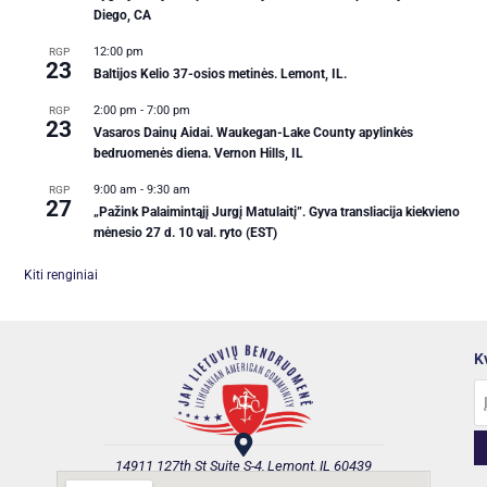
Diego, CA
12:00 pm
RGP
23
Baltijos Kelio 37-osios metinės. Lemont, IL.
2:00 pm
-
7:00 pm
RGP
23
Vasaros Dainų Aidai. Waukegan-Lake County apylinkės
bedruomenės diena. Vernon Hills, IL
9:00 am
-
9:30 am
RGP
27
„Pažink Palaimintąjį Jurgį Matulaitį”. Gyva transliacija kiekvieno
mėnesio 27 d. 10 val. ryto (EST)
Kiti renginiai
K
14911 127th St Suite S-4, Lemont, IL 60439