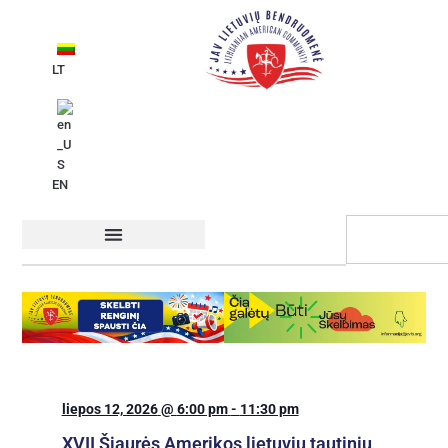
LT
EN
Organizacijos struktūra
liepos 12, 2026
@
6:00 pm
-
11:30 pm
XVII Šiaurės Amerikos lietuvių tautinių