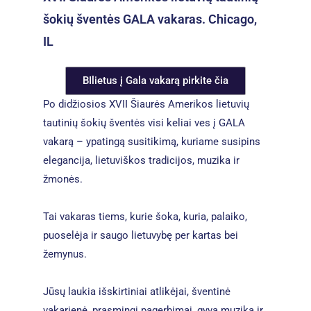
šokių šventės GALA vakaras. Chicago,
IL
BIlietus į Gala vakarą pirkite čia
Po didžiosios XVII Šiaurės Amerikos lietuvių
tautinių šokių šventės visi keliai ves į GALA
vakarą – ypatingą susitikimą, kuriame susipins
elegancija, lietuviškos tradicijos, muzika ir
žmonės.
Tai vakaras tiems, kurie šoka, kuria, palaiko,
puoselėja ir saugo lietuvybę per kartas bei
žemynus.
Jūsų laukia išskirtiniai atlikėjai, šventinė
vakarienė, prasmingi pagerbimai, gyva muzika ir