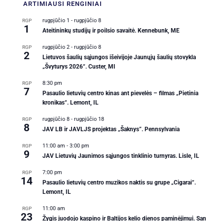
ARTIMIAUSI
RENGINIAI
rugpjūčio 1
-
rugpjūčio 8
RGP
1
Ateitininkų studijų ir poilsio savaitė. Kennebunk, ME
rugpjūčio 2
-
rugpjūčio 8
RGP
2
Lietuvos šaulių sąjungos išeivijoje Jaunųjų šaulių stovykla
„Švyturys 2026“. Custer, MI
8:30 pm
RGP
7
Pasaulio lietuvių centro kinas ant pievelės – filmas „Pietinia
kronikas“. Lemont, IL
rugpjūčio 8
-
rugpjūčio 18
RGP
8
JAV LB ir JAVLJS projektas „Šaknys”. Pennsylvania
11:00 am
-
3:00 pm
RGP
9
JAV Lietuvių Jaunimos sąjungos tinklinio turnyras. Lisle, IL
7:00 pm
RGP
14
Pasaulio lietuvių centro muzikos naktis su grupe „Cigarai“.
Lemont, IL
11:00 am
RGP
23
Žygis juodojo kaspino ir Baltijos kelio dienos paminėjimui. San