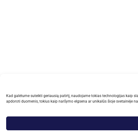
Kad galėtume suteikti geriausią patirtį, naudojame tokias technologijas kaip sla
apdoroti duomenis, tokius kaip naršymo elgsena ar unikalūs šioje svetainėje na